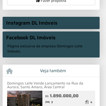
Fazer proposta
Instagram DL Imóveis
Facebook DL Imóveis
Página exclusiva da empresa Domingos Leite
Imóveis.
Veja também
Domingos Leite Vende Lançamento na Rua da
Aurora, Santo Amaro, Área Central
1.890.000,00
R$
3
4