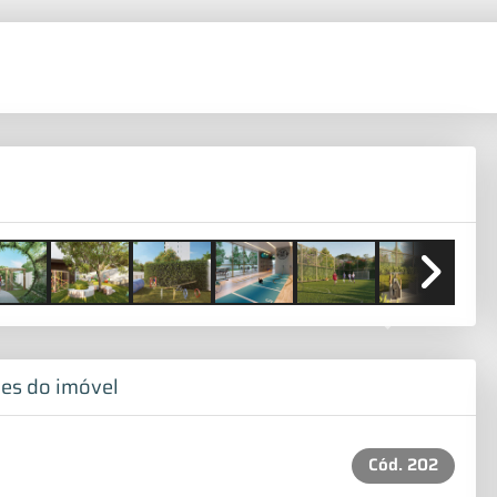
Next
es do imóvel
Cód.
202