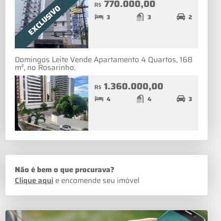
770.000,00
R$
EXCLUSIVO
3
3
2
Domingos Leite Vende Apartamento 4 Quartos, 168
m², no Rosarinho.
1.360.000,00
R$
4
4
3
Não é bem o que procurava?
Clique aqui
e encomende seu imóvel