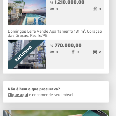
1.210.000,00
R$
3
3
Domingos Leite Vende Apartamento 131 m², Coração
das Graças, Recife/PE.
770.000,00
R$
EXCLUSIVO
3
3
2
Não é bem o que procurava?
Clique aqui
e encomende seu imóvel