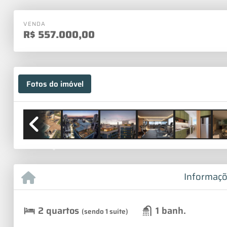
VENDA
R$
557.000,00
Fotos do imóvel
Previous
Informaçõ
2 quartos
1 banh.
(sendo 1 suíte)