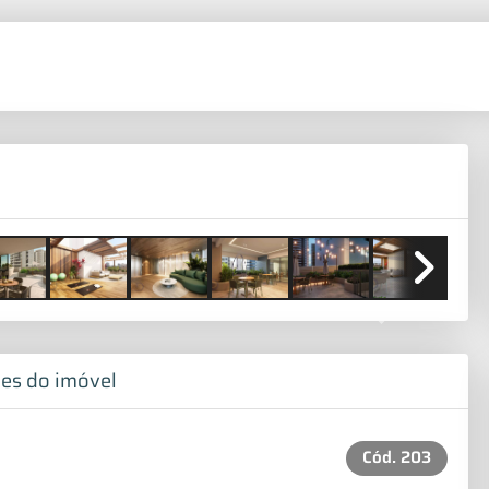
Next
es do imóvel
Cód.
203