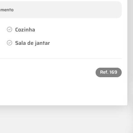
amento
Cozinha
Sala de jantar
Ref.
169