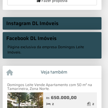
Fazer proposta
Instagram DL Imóveis
Facebook DL Imóveis
Página exclusiva da empresa Domingos Leite
Imóveis.
Veja também
Domingos Leite Vende Apartamento com 50 m² na
Tamarineira, Zona Norte.
650.000,00
R$
2
2